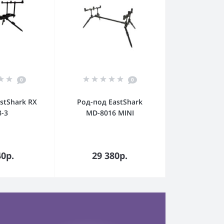
0
0
stShark RX
Род-под EastShark
8-3
MD-8016 MINI
орзину
В корзину
40р.
29 380р.