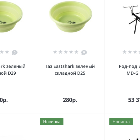
0
0
ark зеленый
Таз Eastshark зеленый
Род-под 
ной D29
складной D25
MD-G 
орзину
В корзину
В к
0р.
280р.
53 3
Новинка
Новинка