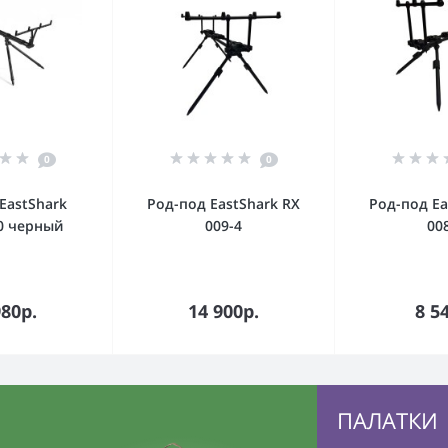
0
0
EastShark
Род-под EastShark RX
Род-под Ea
0 черный
009-4
00
орзину
В корзину
В к
980р.
14 900р.
8 5
ПАЛАТКИ