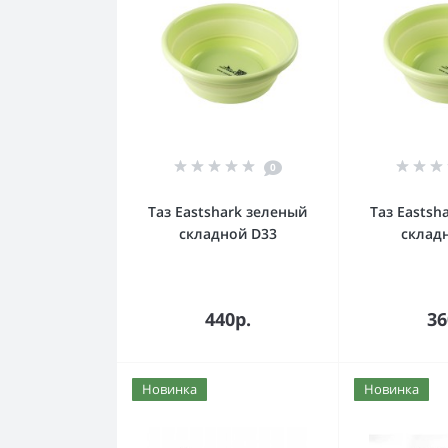
0
Таз Eastshark зеленый
Таз Eastsh
складной D33
склад
В корзину
В к
440р.
36
Новинка
Новинка