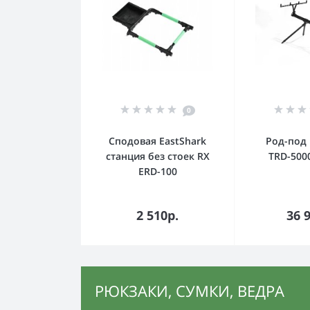
0
Сподовая EastShark
Род-под 
станция без стоек RX
TRD-500
ERD-100
В корзину
В к
2 510р.
36 
РЮКЗАКИ, СУМКИ, ВЕДРА