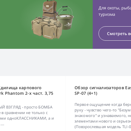
Для охоты, рыб
туризма
Смотреть в
Удилища карпового
Обзор сигнализаторов Ea
rk Phantom 2-х част. 3,75
SP-07 (4+1)
Первое ощущение когда бер
ЫЙ ВЗГЛЯД - просто БОМБА
руку - чувство чего-то "Безу
 в сравнении не только с
знакомого" и узнаваемого, н
ими одноКЛАССНИКАМИ, а и
элементами нового и серьез
...
(Повзрослевшая модель TLI-02