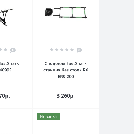
0
0
EastShark
Сподовая EastShark
4099S
станция без стоек RX
ERS-200
орзину
В корзину
70р.
3 260р.
Новинка