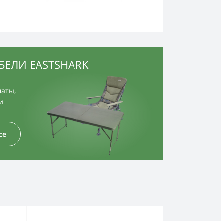
БЕЛИ EASTSHARK
маты,
и
се