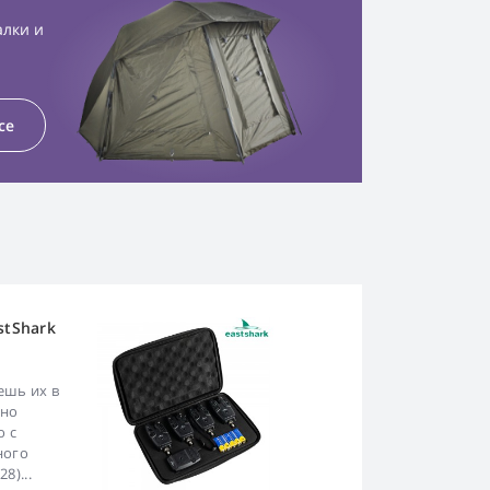
алки и
се
stShark
ешь их в
мно
о с
ного
8)...