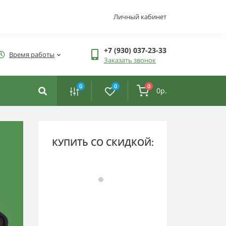
Личный кабинет
+7 (930) 037-23-33
Время работы
Заказать звонок
0
0
0
0р.
СЪЕДОБНЫЕ СИЛИКОНОВЫЕ П
КУПИТЬ СО СКИДКОЙ:
Широкий ассортимент силиконовых
приманок для ловли хищной рыбы