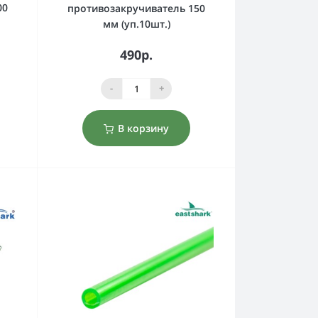
00
противозакручиватель 150
мм (уп.10шт.)
490р.
-
+
В корзину