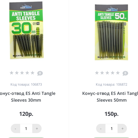
0
0
Код товара: 106873
Код товара: 106872
онус-отвод ES Anti Tangle
Конус-отвод ES Anti Tang
Sleeves 30mm
Sleeves 50mm
120р.
150р.
-
+
-
+