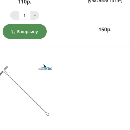
110р.
(упаковка 10 шт)
-
+
150р.
В корзину