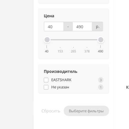
Цена
-
р.
40
153
265
378
490
Производитель
EASTSHARK
3
Не указан
К
1
Сбросить
Выберите фильтры