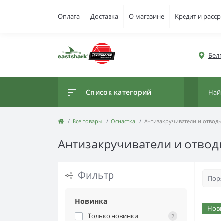
Оплата
Доставка
О магазине
Кредит и расс
Белг
Список категорий
Все товары
Оснастка
Антизакручиватели и отвод
Антизакручиватели и отвод
Фильтр
Новинка
Нов
Только новинки
2