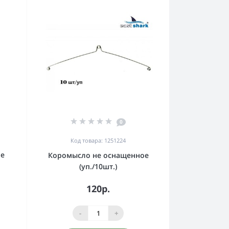
0
Код товара: 1251224
le
Коромысло не оснащенное
(уп./10шт.)
120р.
-
+