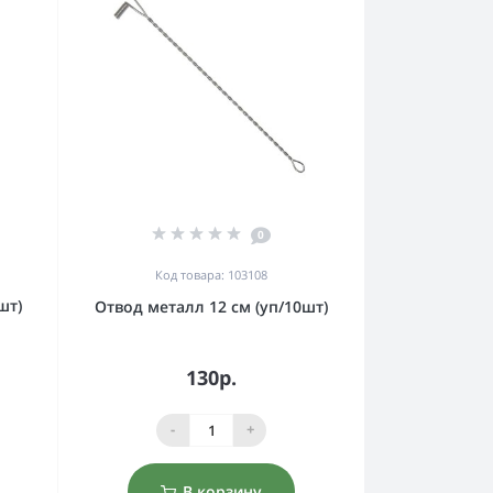
0
Код товара: 103108
шт)
Отвод металл 12 см (уп/10шт)
130р.
-
+
В корзину