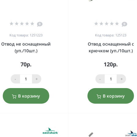
0
0
Код товара: 1251223
Код товара: 125123
Отвод не оснащенный
Отвод оснащенный с
(уп./10шт.)
крючком (уп./10шт.)
70р.
120р.
-
+
-
+
В корзину
В корзину