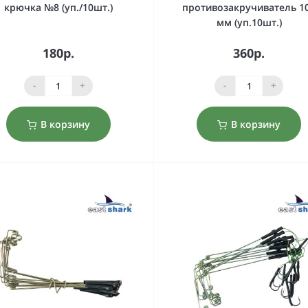
крючка №8 (уп./10шт.)
противозакручиватель 1
мм (уп.10шт.)
180р.
360р.
-
+
-
+
В корзину
В корзину