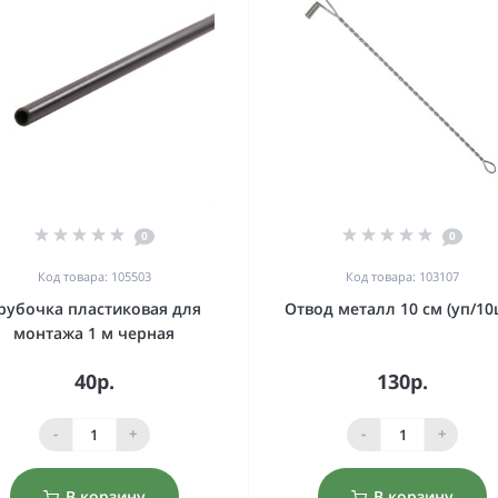
0
0
Код товара: 105503
Код товара: 103107
рубочка пластиковая для
Отвод металл 10 см (уп/10
монтажа 1 м черная
40р.
130р.
-
+
-
+
В корзину
В корзину