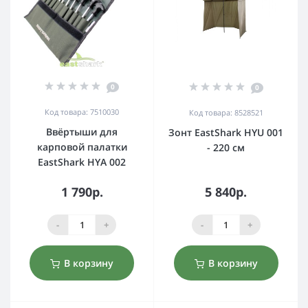
0
0
Код товара: 7510030
Код товара: 8528521
Ввёртыши для
Зонт EastShark HYU 001
карповой палатки
- 220 см
EastShark HYA 002
1 790р.
5 840р.
-
+
-
+
В корзину
В корзину