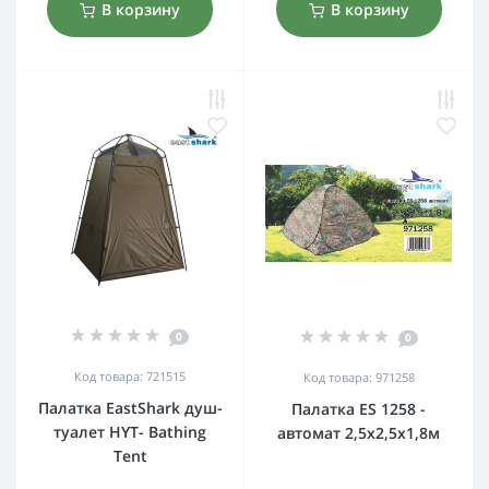
В корзину
В корзину
0
0
Код товара: 721515
Код товара: 971258
Палатка EastShark душ-
Палатка ES 1258 -
туалет HYT- Bathing
автомат 2,5х2,5х1,8м
Tent