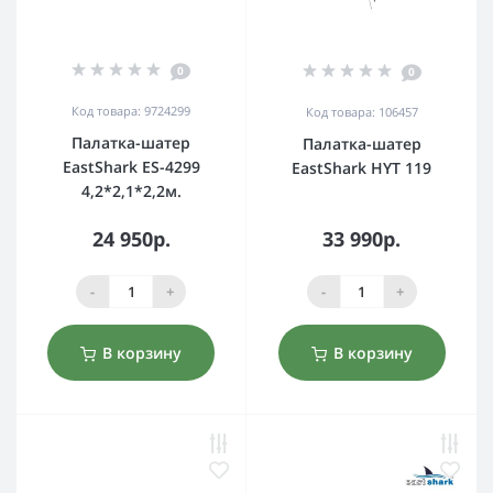
0
0
Код товара: 9724299
Код товара: 106457
Палатка-шатер
Палатка-шатер
EastShark ES-4299
EastShark HYT 119
4,2*2,1*2,2м.
24 950р.
33 990р.
-
+
-
+
В корзину
В корзину