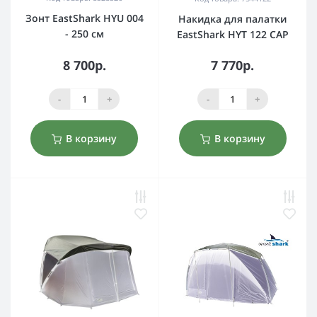
Зонт EastShark HYU 004
Накидка для палатки
- 250 см
EastShark HYT 122 CAP
8 700р.
7 770р.
-
+
-
+
В корзину
В корзину