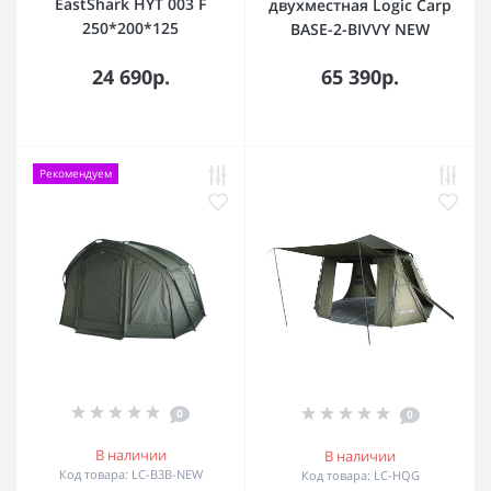
EastShark HYT 003 F
двухместная Logic Carp
250*200*125
BASE-2-BIVVY NEW
24 690р.
65 390р.
Рекомендуем
0
0
В наличии
В наличии
Код товара: LC-B3B-NEW
Код товара: LC-HQG