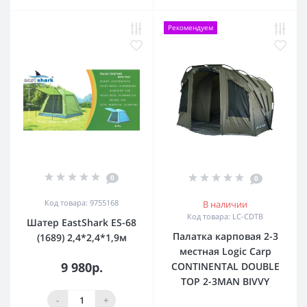
Рекомендуем
0
0
Код товара: 9755168
В наличии
Код товара: LC-CDTB
Шатер EastShark ES-68
Палатка карповая 2-3
(1689) 2,4*2,4*1,9м
местная Logic Carp
9 980р.
CONTINENTAL DOUBLE
TOP 2-3MAN BIVVY
-
+