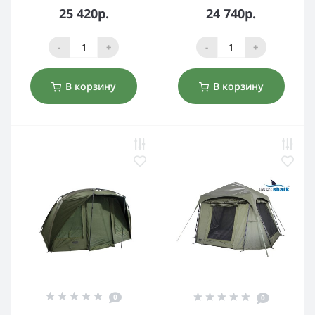
25 420р.
24 740р.
-
+
-
+
В корзину
В корзину
0
0