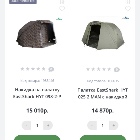
Заканчивается
0
0
Код товара: 1985446
Код товара: 106635
Накидка на палатку
Палатка EastShark HYT
EastShark HYT 098-2-P
025 2 MAN с накидкой
15 010р.
14 870р.
-
+
-
+