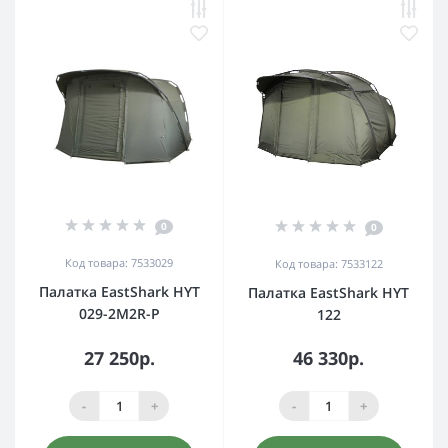
0
0
Код товара: 7533029
Код товара: 7533122
Палатка EastShark HYT
Палатка EastShark HYT
029-2M2R-P
122
27 250р.
46 330р.
-
+
-
+