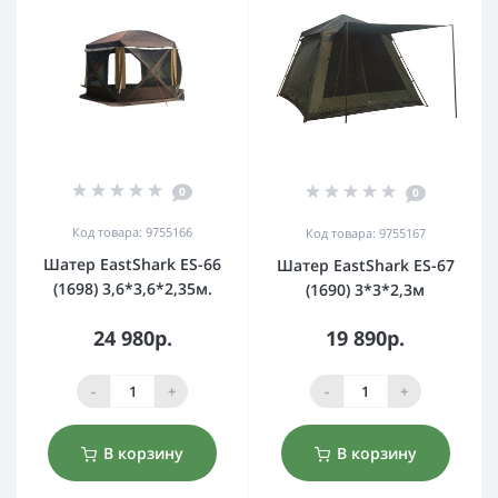
0
0
Код товара: 9755166
Код товара: 9755167
Шатер EastShark ES-66
Шатер EastShark ES-67
(1698) 3,6*3,6*2,35м.
(1690) 3*3*2,3м
24 980р.
19 890р.
-
+
-
+
В корзину
В корзину