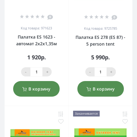
0
0
Код товара: 971623
Код товара: 9725785
Палатка ES 1623 -
Палатка ES 278 (ES 87) -
автомат 2х2х1,35м
5 person tent
1 920р.
5 990р.
-
+
-
+
В корзину
В корзину
Заканчивается